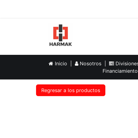
Inicio
Help
Inicio
|
Nosotros
|
Division
Financiamiento
Regresar a los productos