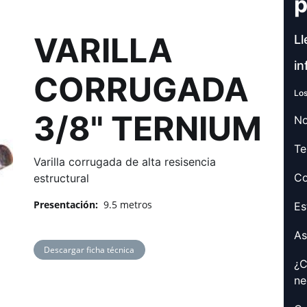
p
VARILLA
Ll
in
CORRUGADA
Los
3/8" TERNIUM
No
Te
Varilla corrugada de alta resisencia
Co
estructural
Presentación:
9.5 metros
Es
As
Descargar ficha técnica
¿C
ne