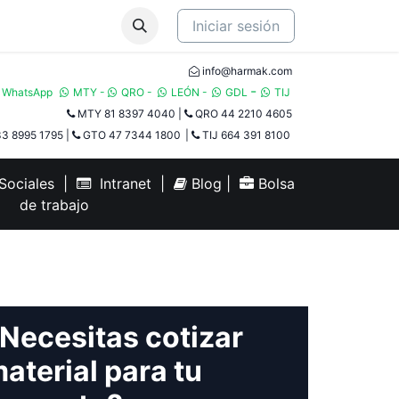
Iniciar sesión
info@harmak.com
-
WhatsApp
MTY
-
QRO
-
LEÓN
-
GDL
TIJ​
MTY 81 8397 4040
|
QRO 44 2210 4605
3 8995 1795
|
GTO 47 7344 1800
|
TIJ 664 391 8100
ociales
|
Intranet
|
Blog
|
Bolsa
de trabajo
Necesitas cotizar
aterial para tu