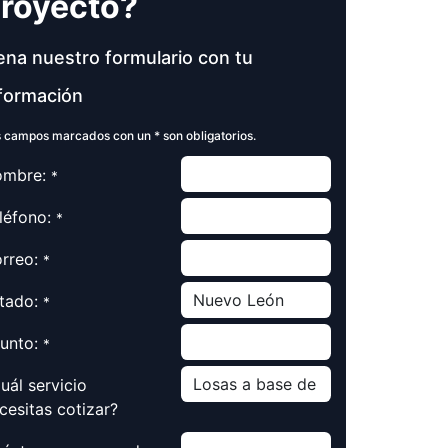
royecto?
ena nuestro formulario con tu
formación
 campos marcados con un * son obligatorios.
mbre:
*
léfono:
*
rreo:
*
tado:
*
unto:
*
uál servicio
cesitas cotizar?