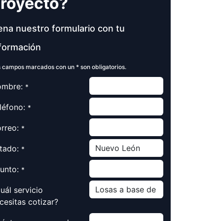
royecto?
ena nuestro formulario con tu
formación
 campos marcados con un * son obligatorios.
mbre:
*
léfono:
*
rreo:
*
tado:
*
unto:
*
uál servicio
cesitas cotizar?