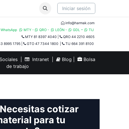
Iniciar sesión
info@harmak.com
-
WhatsApp
MTY
-
QRO
-
LEÓN
-
GDL
TIJ​
MTY 81 8397 4040
|
QRO 44 2210 4605
3 8995 1795
|
GTO 47 7344 1800
|
TIJ 664 391 8100
ociales
|
Intranet
|
Blog
|
Bolsa
de trabajo
Necesitas cotizar
aterial para tu