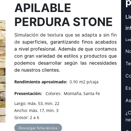
p
APILABLE
Ll
PERDURA STONE
in
Simulación de textura que se adapta a sin fin
Los
de
superficies, garantizando finos acabados
a nivel profesional. Además de que contamos
No
con gran variedad de estilos y productos que
podemos desarrollar según las necesidades
Te
de nuestros clientes.
Co
Rendimiento aproximado:
0.90
m2 p/caja
Es
Presentación:
Colores:
Montaña, Santa Fe
As
Largo: máx. 53, min. 22
Ancho: máx. 17, min. 3
¿C
Grosor: 2 a 6
ne
Descargar ficha técnica