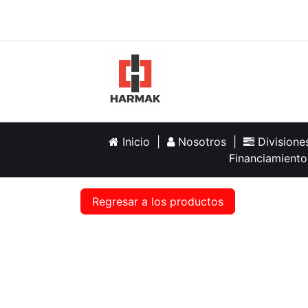
Inicio
Help
Inicio
|
Nosotros
|
Division
Financiamiento
Regresar a los productos