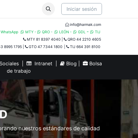
Iniciar sesión
info@harmak.com
-
WhatsApp
MTY
-
QRO
-
LEÓN
-
GDL
TIJ​
MTY 81 8397 4040
|
QRO 44 2210 4605
3 8995 1795
|
GTO 47 7344 1800
|
TIJ 664 391 8100
ociales
|
Intranet
|
Blog
|
Bolsa
de trabajo
AD
orando nuestros estándares de calidad