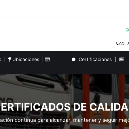
GDL 3
es
|
Ubicaciones
|
Certificaciones
|
S
ERTIFICADOS DE CALID
ción continua para alcanzar, mantener y seguir mej